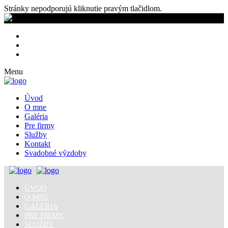
Stránky nepodporujú kliknutie pravým tlačidlom.
Menu
Úvod
O mne
Galéria
Pre firmy
Služby
Kontakt
Svadobné výzdoby
ÚVOD
O MNE
GALÉRIA
PRE FIRMY
SLUŽBY