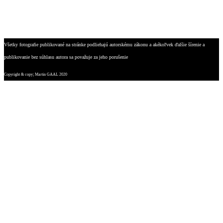
Všetky fotografie publikované na stránke podliehajú autorskému zákonu a akékoľvek ďalšie šírenie a
publikovanie bez súhlasu autora sa považuje za jeho porušenie
Copyright & copy; Martin GAAL 2020