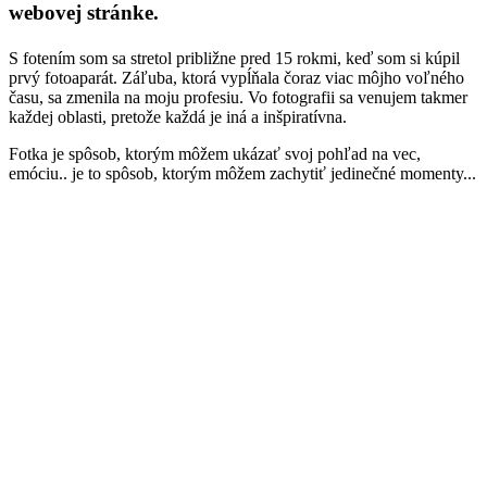
webovej stránke.
S fotením som sa stretol približne pred 15 rokmi, keď som si kúpil
prvý fotoaparát. Záľuba, ktorá vypĺňala čoraz viac môjho voľného
času, sa zmenila na moju profesiu. Vo fotografii sa venujem takmer
každej oblasti, pretože každá je iná a inšpiratívna.
Fotka je spôsob, ktorým môžem ukázať svoj pohľad na vec,
emóciu.. je to spôsob, ktorým môžem zachytiť jedinečné momenty...