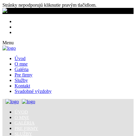
Stránky nepodporujú kliknutie pravým tlačidlom.
Menu
Úvod
O mne
Galéria
Pre firmy
Služby
Kontakt
Svadobné výzdoby
ÚVOD
O MNE
GALÉRIA
PRE FIRMY
SLUŽBY